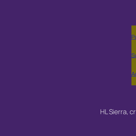
P
S
A
HL Sierra, 