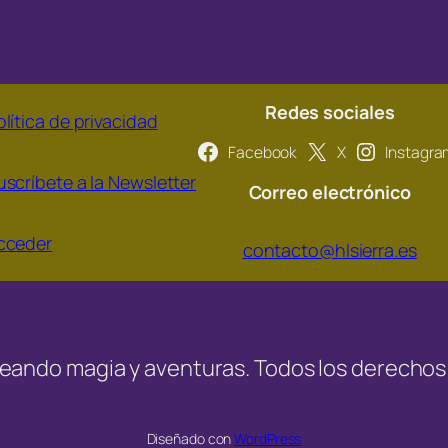
Redes sociales
olítica de privacidad
Facebook
X
Instagra
uscríbete a la Newsletter
Correo electrónico
cceder
contacto@hlsierra.es
creando magia y aventuras. Todos los derechos
Diseñado con
WordPress