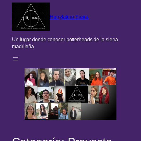
Saltar
al
Harrylatino Sierra
contenido
Un lugar donde conocer potterheads de la sierra
madrileña