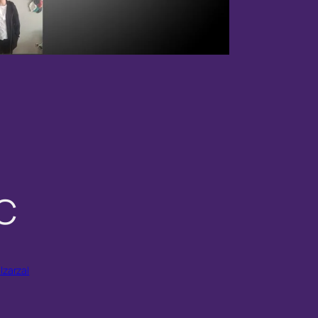
C
lzarzal