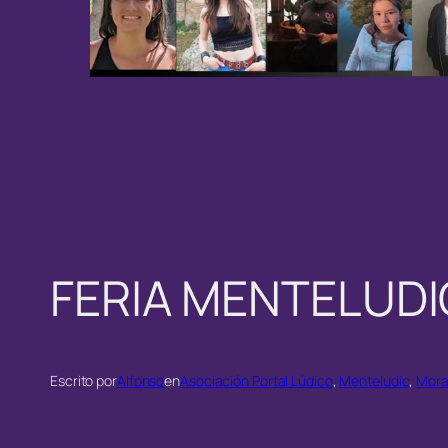
FERIA MENTELUDI
Escrito por
Alfonso
en
Asociación Portal Lúdico
, 
Menteludic
, 
Mora