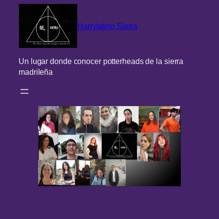
Saltar
al
Harrylatino Sierra
contenido
Un lugar donde conocer potterheads de la sierra
madrileña