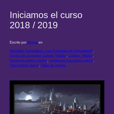
Iniciamos el curso
2018 / 2019
Escrito por
Alfonso
en
Animales Fantásticos. Los Crímenes de Grindelwald
, 
Centro de Juventud Collado Villalba
, 
Collado Villalba
, 
Comercio sobre ruedas
, 
gymkanas harrylatino sierra
, 
HarryLatino Sierra
, 
Taller de varitas