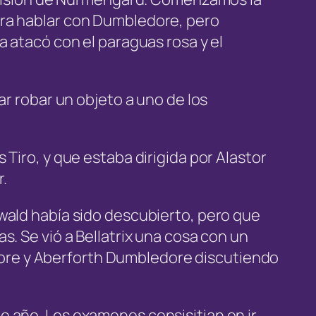
ara hablar con Dumbledore, pero
a atacó con el paraguas rosa y el
ar robar un objeto a uno de los
Tiro, y que estaba dirigida por Alastor
.
wald había sido descubierto, pero que
. Se vió a Bellatrix una cosa con un
ore y Aberforth Dumbledore discutiendo
e año. Los examenes consisitian en ir