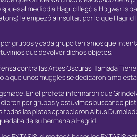
espués al mediodia Hagrid llegó a Hogwarts p
ns) le empezó a insultar, por lo que Hagrid l
on por grupos y cada grupo teniamos que intent
 y tuvimos que devolver dichos objetos.
ensa contra las Artes Oscuras, llamada Tienes 
do a que unos muggles se dedicaron a molestar
ogsmade. En el profeta informaron que Grindel
idieron por grupos y estuvimos buscando pistas
todas las pistas aparecieron Albus Dumbled
 quedaba de su hermana a Hagrid.
os EXTASIS, si me tocó hacer los EXTASIS est