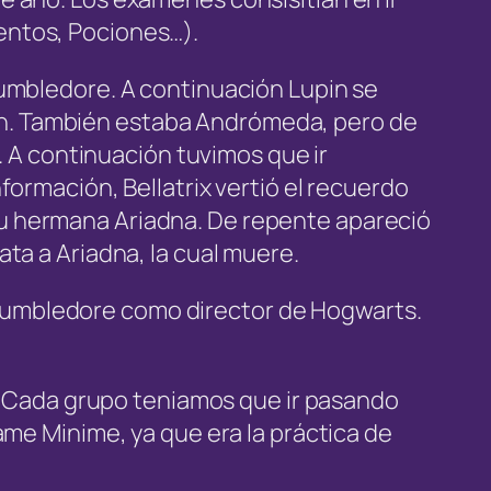
entos, Pociones…).
Dumbledore. A continuación Lupin se
upin. También estaba Andrómeda, pero de
. A continuación tuvimos que ir
ormación, Bellatrix vertió el recuerdo
u hermana Ariadna. De repente apareció
ta a Ariadna, la cual muere.
 a Dumbledore como director de Hogwarts.
n. Cada grupo teniamos que ir pasando
ame Minime, ya que era la práctica de