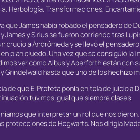
ia, Herbología, Transformaciones, Encantami
n ya que James habia robado el pensadero de 
na y James y Sirius se fueron corriendo tras L
 un crucio a Andrómeda y se llevó el pensadero
n plan cluedo. Una vez que se consiguió la inf
imos ver como Albus y Aberforth están con s
y Grindelwald hasta que uno de los hechizo ma
icia de que El Profeta ponía en tela de juicio
ntinuación tuvimos igual que siempre clases.
teniamos que interpretar un rol que nos diero
las protecciones de Hogwarts. Nos dirigia Mad