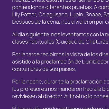
poniendonos diferentes pruebas. A conti
Lily Potter, Colagusano, Lupin, Snape, B
Después de la cena, nos dividieron por c
Al día siguiente, nos levantamos con la 
clases habituales (Cuidado de Criatura
Por la tarde recibimos la visita de los d
asistido a la proclamación de Dumbledo
costumbres de sus paises.
Por la noche, durante la proclamación de
los profesores nos mandaron hacia la bi
reviviesen al director. Al final no lo con
El tercer día, nos levantamos con la no