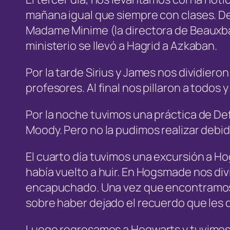
mañana igual que siempre con clases. D
Madame Minime (la directora de Beauxbato
ministerio se llevó a Hagrid a Azkaban.
Por la tarde Sirius y James nos dividier
profesores. Al final nos pillaron a todos
Por la noche tuvimos una práctica de Def
Moody. Pero no la pudimos realizar debi
El cuarto día tuvimos una excursión a H
había vuelto a huir. En Hogsmade nos div
encapuchado. Una vez que encontramos 
sobre haber dejado el recuerdo que les
Luego regresamos a Hogwarts y tuvimos l