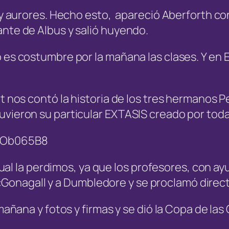
s y aurores. Hecho esto, apareció Aberforth con
ante de Albus y salió huyendo.
 es costumbre por la mañana las clases. Y en E
t nos contó la historia de los tres hermanos P
uvieron su particular EXTASIS creado por toda
dqOb065B8
a cual la perdimos, ya que los profesores, con a
onagall y a Dumbledore y se proclamó direc
 mañana y fotos y firmas y se dió la Copa de la