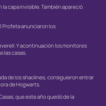
 la capa invisible. También apareció
l Profeta anunciaron los
everell. Y acontinuación los monitores
s las casas.
yuda de los shaolines, consiguieron entrar
tora de Hogwarts.
s Casas, que este año quedó de la