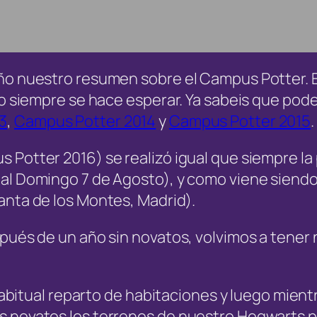
año nuestro resumen sobre el Campus Potter.
no siempre se hace esperar. Ya sabeis que pode
3
,
Campus Potter 2014
y
Campus Potter 2015
.
 Potter 2016) se realizó igual que siempre l
al Domingo 7 de Agosto), y como viene siendo
nta de los Montes, Madrid).
spués de un año sin novatos, volvimos a tene
habitual reparto de habitaciones y luego mientr
 novatos los terrenos de nuestro Hogwarts pa