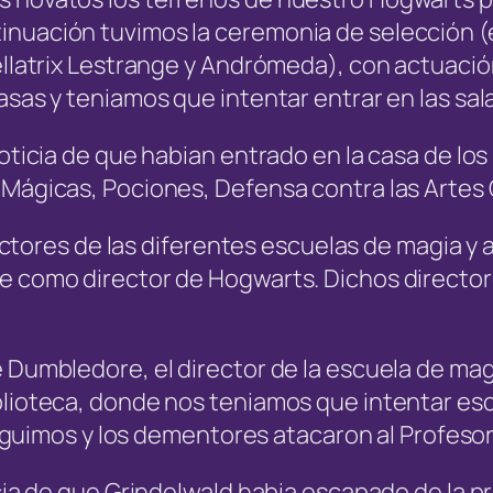
nuación tuvimos la ceremonia de selección (e
ellatrix Lestrange y Andrómeda), con actuació
asas y teniamos que intentar entrar en las sa
noticia de que habian entrado en la casa de l
s Mágicas, Pociones, Defensa contra las Arte
irectores de las diferentes escuelas de magia y
re como director de Hogwarts. Dichos directo
 Dumbledore, el director de la escuela de magi
blioteca, donde nos teniamos que intentar es
seguimos y los dementores atacaron al Profesor 
ticia de que Grindelwald habia escapado de la