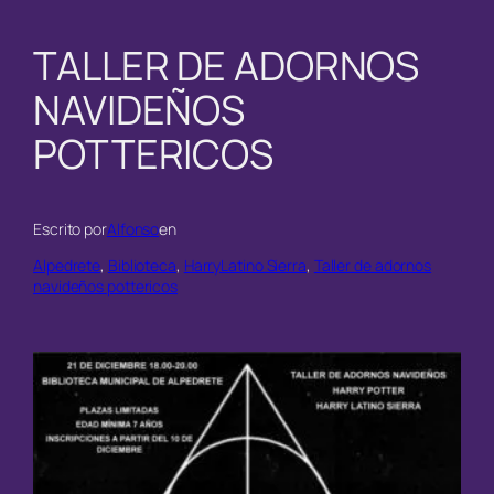
TALLER DE ADORNOS
NAVIDEÑOS
POTTERICOS
Escrito por
Alfonso
en
Alpedrete
, 
Biblioteca
, 
HarryLatino Sierra
, 
Taller de adornos
navideños pottericos