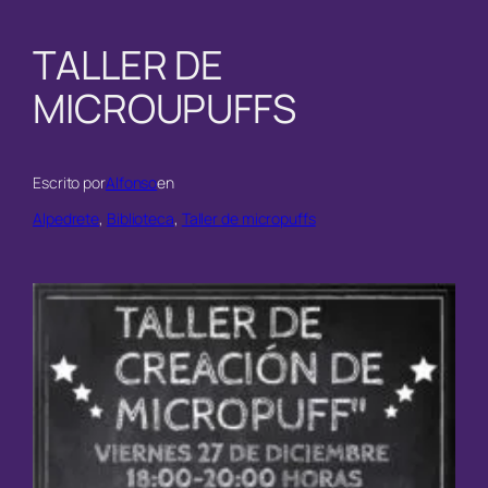
TALLER DE
MICROUPUFFS
Escrito por
Alfonso
en
Alpedrete
, 
Biblioteca
, 
Taller de micropuffs