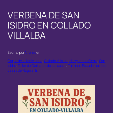
VERBENA DE SAN
ISIDRO EN COLLADO
VILLALBA
Escrito por
Alfonso
en
Carpa de la Malvaloca
, 
Collado Villalba
, 
HarryLatino Sierra
, 
San
Isidro
, 
Taller de Corbatas de las casas
, 
Taller de Escudos de las
casas de Hogwarts