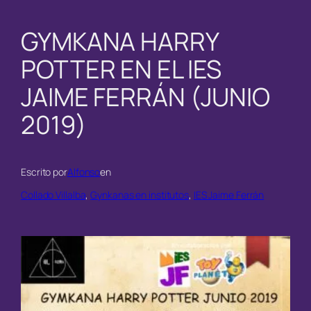
GYMKANA HARRY
POTTER EN EL IES
JAIME FERRÁN (JUNIO
2019)
Escrito por
Alfonso
en
Collado Villalba
, 
Gynkanas en institutos
, 
IES Jaime Ferrán