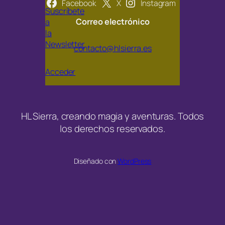
Facebook
X
Instagram
Suscríbete
Correo electrónico
a
la
Newsletter
contacto@hlsierra.es
Acceder
HL Sierra, creando magia y aventuras. Todos
los derechos reservados.
Diseñado con
WordPress