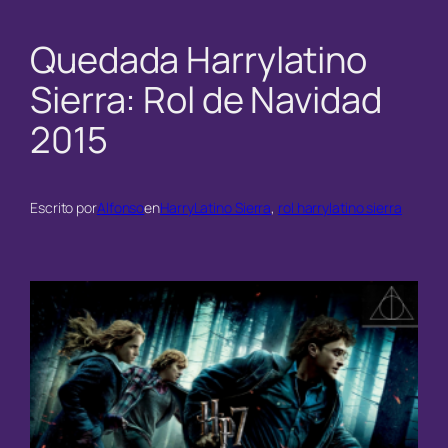
Quedada Harrylatino
Sierra: Rol de Navidad
2015
Escrito por
Alfonso
en
HarryLatino Sierra
, 
rol harrylatino sierra